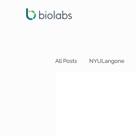
All Posts
NYULangone
LA DEI Funding
LA DEI
SD DEI Events
SD DEI 
Dallas DEI Trainings
Da