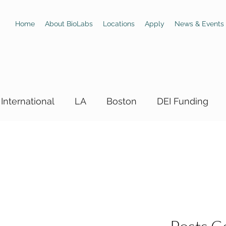
Home
About BioLabs
Locations
Apply
News & Events
International
LA
Boston
DEI Funding
 Hiring Boards
LA DEI Trainings
LA DEI Events
Hiring Boards
SD DEI Trainings
SD DEI Fundin
llas DEI Hiring Boards
Dallas DEI Events
Dall