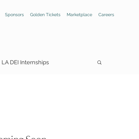
Sponsors
Golden Tickets
Marketplace
Careers
LA DEI Internships
SD DEI Internships
g
Dallas DEI Funding
as DEI Internships