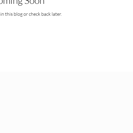
oming Soon
n this blog or check back later.
ards
NY DEI Trainings
Princeton DEI Events