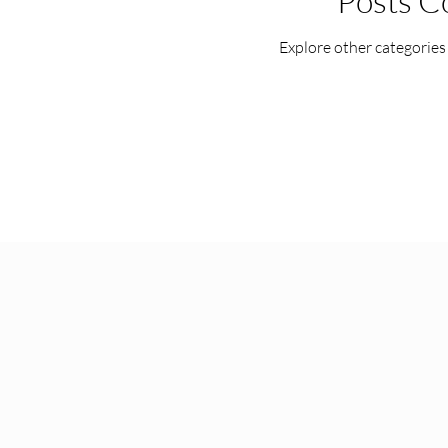
Posts C
Explore other categories i
 Funding
NY DEI Internships
NY DEI Hiring Bo
Princeton DEI Trainings
Princeton DEI Internships
s