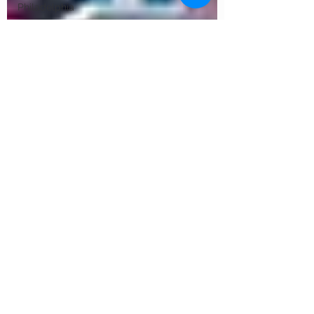
Philadelphia
Sponsorship
Investor Day
Golden Ticket
Japan
San Diego
Vermont
Minnesota