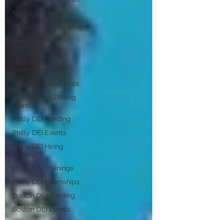
NY DEI Trainings
Princeton DEI Funding
Princeton DEI
Trainings
Princeton DEI
Internships
Princeton DEI Events
Princeton DEI Hiring
Boards
Philly DEI Funding
Philly DEI Events
Philly DEI Hiring
Boards
Philly DEI Trainings
Philly DEI Internships
Boston DEI Funding
Boston DEI Events