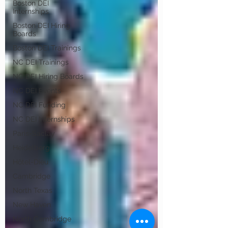
Boston DEI
Internships
Boston DEI Hiring
Boards
Boston DEI Trainings
NC DEI Trainings
NC DEI Hiring Boards
NC DEI Events
NC DEI Funding
NC DEI Internships
Paris-Saclay
Heidelberg
Hôtel-Dieu
Cambridge
North Texas
New Haven
North Cambridge