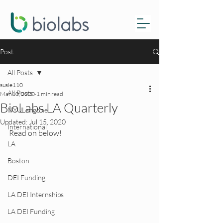
Post
All Posts
susie110
All Posts
Mar 10, 2020
1 min read
BioLabs LA Quarterly
NYULangone
Updated:
Jul 15, 2020
International
Read on below!
LA
Boston
DEI Funding
LA DEI Internships
LA DEI Funding