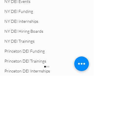
NY DEI Events
NY DEI Funding
NY DEI Internships
NY DEI Hiring Boards
NY DEI Trainings
Princeton DEI Funding
Princeton DEI Trainings
Princeton DEI Internships
Princeton DEI Events
Princeton DEI Hiring Boards
Philly DEI Funding
APPLY ONLINE
Philly DEI Events
BioLabs LA Companies
Alternative Caree
Quick Links
Participate in Larta's HEAL
Biotech: A Podcas
Philly DEI Hiring Boards
Program
Member Anna Sk
© 2026 BioLabs
Philly DEI Trainings