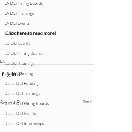
LA DEI Hiring Boards
LA DEI Trainings
LA DEI Events
Click 
here 
to read more!
SD DEI Internships
SD DEI Events
SD DEI Hiring Boards
LA
SD DEI Trainings
SD DEI Funding
Dallas DEI Funding
Dallas DEI Trainings
Recent Posts
See All
Dallas DEI Hiring Boards
Dallas DEI Events
Dallas DEI Internships